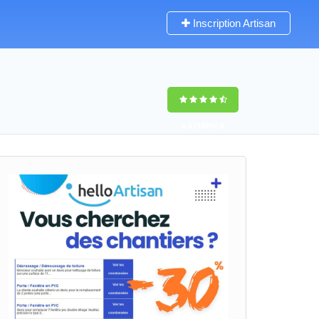
Inscription Artisan
9,5
(100%)
0
votes