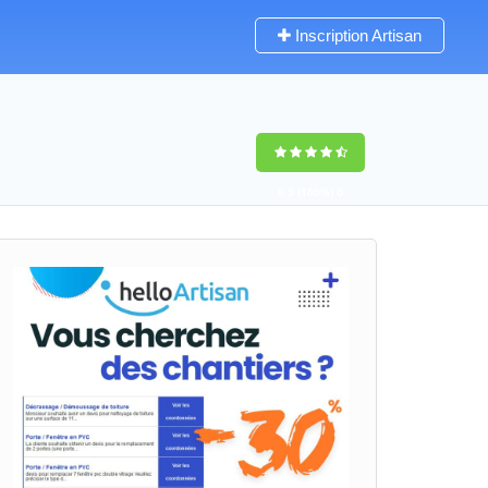
Inscription Artisan
9,5
(100%)
0
votes